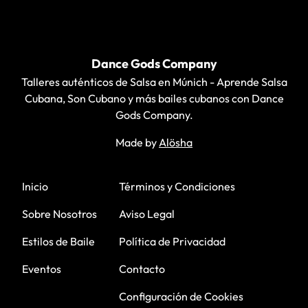
Footer
Dance Gods Company
Talleres auténticos de Salsa en Múnich - Aprende Salsa
Cubana, Son Cubano y más bailes cubanos con Dance
Gods Company.
Made by
Alösha
WhatsApp
Instagram
Facebook
YouTube
Inicio
Términos y Condiciones
Sobre Nosotros
Aviso Legal
Estilos de Baile
Política de Privacidad
Eventos
Contacto
Configuración de Cookies