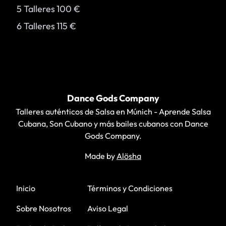
5 Talleres
100 €
6 Talleres
115 €
Footer
Dance Gods Company
Talleres auténticos de Salsa en Múnich - Aprende Salsa
Cubana, Son Cubano y más bailes cubanos con Dance
Gods Company.
Made by
Alösha
WhatsApp
Instagram
Facebook
YouTube
Inicio
Términos y Condiciones
Sobre Nosotros
Aviso Legal